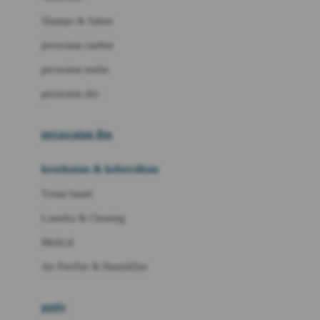
London Taxi
Shampo & Sabun
Love To Dream
perawatan rambut
perawatan mulut
M
perawatan diri
Magformers
Mama's Choice
perawatan ibu
Mamas&Papas
kesehatan & kebersihan
Mamaway
Tissue basah
Maxi Cosi
Laundry & Cleaning
Megabloks
Medical
Micro
Air Purifier & Humidifier
MiDeer
Mimi & Lula
potty
Mini Monkey