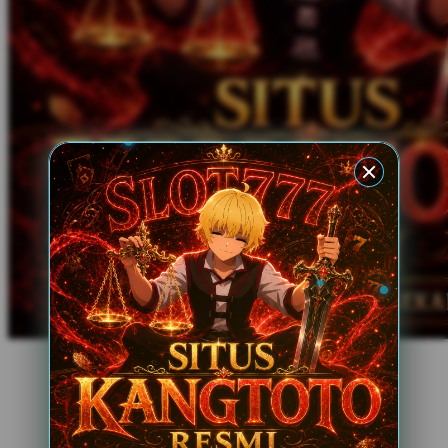
Xootz
Y
Yamatoya
Z
Zaxy
Zoggs
0-9
4Moms
59S