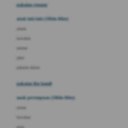
pakaian renang
Bumkins
anak laki-laki (18bln-8thn)
C
atasan
Cetaphil
bawahan
Chicco
setelan
Childlife
jaket
Clevamama
pakaian dalam
Cocolatte
Cottonseeds
pakaian ibu hamil
Cozy N Safe
anak perempuan (18bln-8thn)
Crane
atasan
Cybex
bawahan
D
gaun