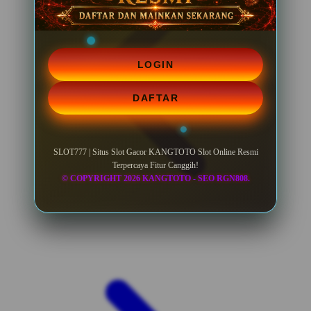
LOGIN
DAFTAR
SLOT777 | Situs Slot Gacor KANGTOTO Slot Online Resmi
Terpercaya Fitur Canggih!
© COPYRIGHT 2026 KANGTOTO - SEO RGN808.